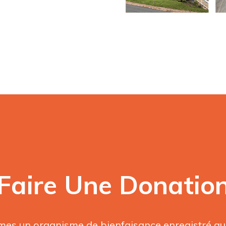
Faire Une Donatio
s un organisme de bienfaisance enregistré qui