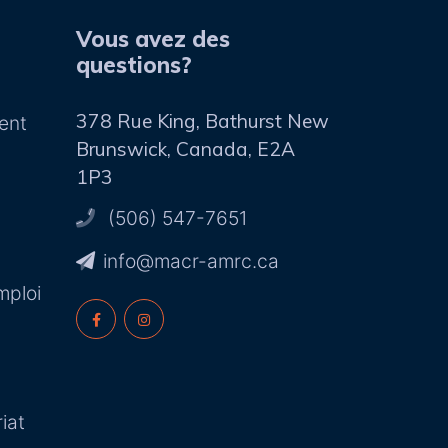
Vous avez des
questions?
378 Rue King, Bathurst New
ent
Brunswick, Canada, E2A
1P3
(506) 547-7651
ac.crma-rcam@ofni
mploi
iat