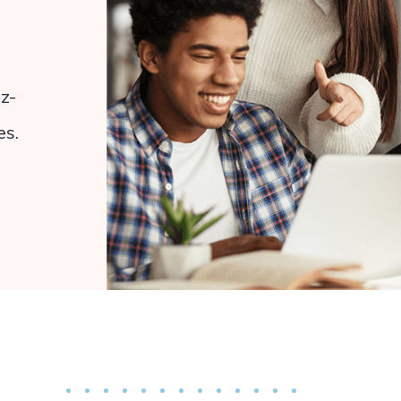
z-
es.