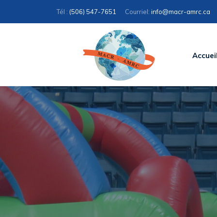
Tél :
(506) 547-7651
Courriel:
ac.crma-rcam@ofni
Accuei