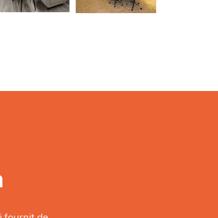
n
 fournit de