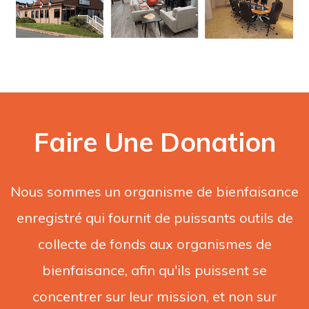
Faire Une Donation
Nous sommes un organisme de bienfaisance
enregistré qui fournit de puissants outils de
collecte de fonds aux organismes de
bienfaisance, afin qu'ils puissent se
concentrer sur leur mission, et non sur