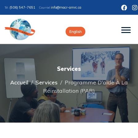
(506) 547-7651
ac.crma-rcam@ofni
Tél :
Courriel:
English
Services
Accueil
/
Services
/
Programme D'aide À La
Réinstallation (PAR)