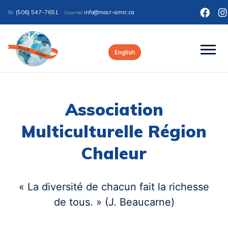
(506) 547-7651
ac.crma-rcam@ofni
Tél :
Courriel:
English
Association
Multiculturelle Région
Chaleur
« La diversité de chacun fait la richesse
de tous. » (J. Beaucarne)